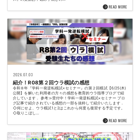
READ MORE
2026.07.03
紹介！R08第２回ウラ模試の感想
令和８年『学科一発逆転模試×セミナー』の第２回模試【6/25(木)
公開】を解いた利用者の方々の感想を教育的ウラ指導ブログで紹
介しています． 参考≫受付中！学科一発逆転模試×セミナー ブロ
グ記事で紹介されている感想の一部を抜粋して紹介いたします．
◇何にせよ、ウラ模試1と2はこれから何度も復習する予定です。
◇取りこぼし…
READ MORE