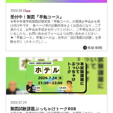
2026.08.05
new
受付中！製図『早勉コース』
令和８年後半戦製図試験対策『早勉コース』の受講お申込みを受
け付け中です． 各ページ等の記載内容をよくお読みになり，ご了
承のうえ，お申込み手続きを行ってください． ご不明な点がござ
いましたら，お問い合わせフォームよりお問い合わせください．
★『早勉コース』 早勉コースは，当年の「設計製図の試験」を受
験せずに（スキップし）…
READ MORE
2026.07.24
製図試験課題ぶっちゃけトークR08