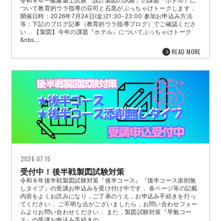
令和８年一級建築士試験「設計製図の試験」の課題『ホテル』に
ついて教育的ウラ指導の荘司と石黒がぶっちゃけトークします．
開催日時：2026年7月24日(金)21:30-23:00 参加お申込み方法
等：下記のブログ記事（教育的ウラ指導ブログ）でご確認くださ
い． 【製図】今年の課題『ホテル』についてぶっちゃけトーク
&nbs…
READ MORE
2026.07.15
受付中！後半戦製図試験対策
令和８年後半戦製図試験対策『後半コース』『後半コース添削無
しタイプ』の受講お申込みを受け付け中です． 各ページ等の記載
内容をよくお読みになり，ご了承のうえ，お申込み手続きを行っ
てください． ご不明な点がございましたら，お問い合わせフォー
ムよりお問い合わせください． また，製図試験対策『早勉コー
ス』の受講お申込み手続きの…