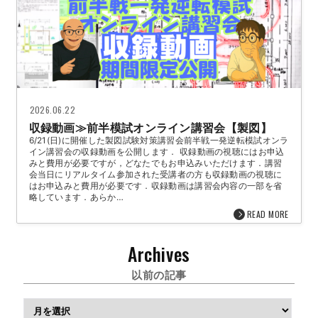
2026.06.22
収録動画≫前半模試オンライン講習会【製図】
6/21(日)に開催した製図試験対策講習会前半戦一発逆転模試オンラ
イン講習会の収録動画を公開します． 収録動画の視聴にはお申込
みと費用が必要ですが，どなたでもお申込みいただけます．講習
会当日にリアルタイム参加された受講者の方も収録動画の視聴に
はお申込みと費用が必要です．収録動画は講習会内容の一部を省
略しています．あらか…
READ MORE
Archives
以前の記事
ア