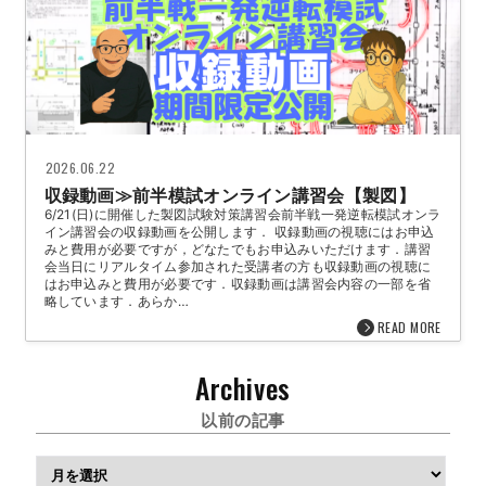
2026.06.22
収録動画≫前半模試オンライン講習会【製図】
6/21(日)に開催した製図試験対策講習会前半戦一発逆転模試オンラ
イン講習会の収録動画を公開します． 収録動画の視聴にはお申込
みと費用が必要ですが，どなたでもお申込みいただけます．講習
会当日にリアルタイム参加された受講者の方も収録動画の視聴に
はお申込みと費用が必要です．収録動画は講習会内容の一部を省
略しています．あらか…
READ MORE
Archives
以前の記事
ア