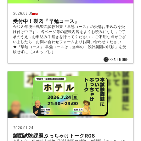
2026.08.05
new
受付中！製図『早勉コース』
令和８年後半戦製図試験対策『早勉コース』の受講お申込みを受
け付け中です． 各ページ等の記載内容をよくお読みになり，ご了
承のうえ，お申込み手続きを行ってください． ご不明な点がござ
いましたら，お問い合わせフォームよりお問い合わせください．
★『早勉コース』 早勉コースは，当年の「設計製図の試験」を受
験せずに（スキップし）…
READ MORE
2026.07.24
製図試験課題ぶっちゃけトークR08