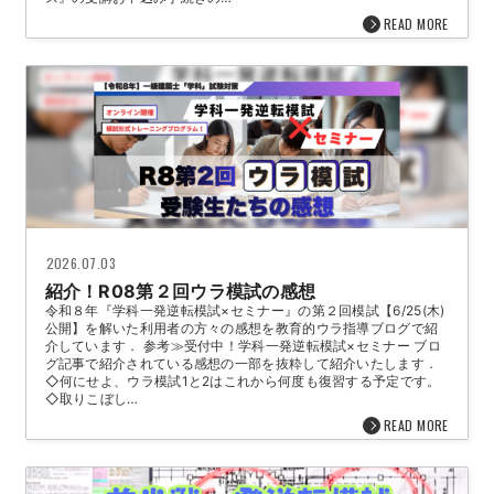
READ MORE
2026.07.03
紹介！R08第２回ウラ模試の感想
令和８年『学科一発逆転模試×セミナー』の第２回模試【6/25(木)
公開】を解いた利用者の方々の感想を教育的ウラ指導ブログで紹
介しています． 参考≫受付中！学科一発逆転模試×セミナー ブロ
グ記事で紹介されている感想の一部を抜粋して紹介いたします．
◇何にせよ、ウラ模試1と2はこれから何度も復習する予定です。
◇取りこぼし…
READ MORE