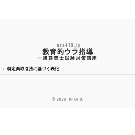
特定商取引法に基づく表記
© 2026 URA410.