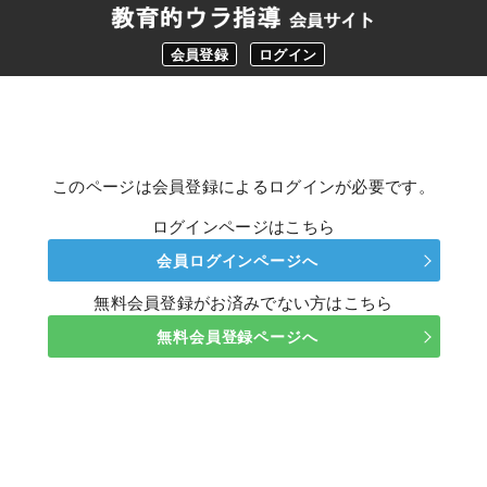
会員登録
ログイン
このページは会員登録によるログインが必要です。
ログインページはこちら
会員ログインページへ
無料会員登録がお済みでない方はこちら
無料会員登録ページへ