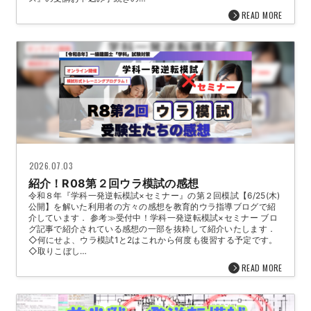
READ MORE
2026.07.03
紹介！R08第２回ウラ模試の感想
令和８年『学科一発逆転模試×セミナー』の第２回模試【6/25(木)
公開】を解いた利用者の方々の感想を教育的ウラ指導ブログで紹
介しています． 参考≫受付中！学科一発逆転模試×セミナー ブロ
グ記事で紹介されている感想の一部を抜粋して紹介いたします．
◇何にせよ、ウラ模試1と2はこれから何度も復習する予定です。
◇取りこぼし…
READ MORE