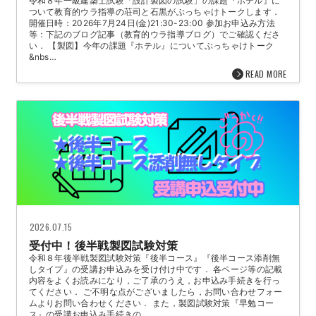
令和８年一級建築士試験「設計製図の試験」の課題『ホテル』に
ついて教育的ウラ指導の荘司と石黒がぶっちゃけトークします．
開催日時：2026年7月24日(金)21:30-23:00 参加お申込み方法
等：下記のブログ記事（教育的ウラ指導ブログ）でご確認くださ
い． 【製図】今年の課題『ホテル』についてぶっちゃけトーク
&nbs…
READ MORE
2026.07.15
受付中！後半戦製図試験対策
令和８年後半戦製図試験対策『後半コース』『後半コース添削無
しタイプ』の受講お申込みを受け付け中です． 各ページ等の記載
内容をよくお読みになり，ご了承のうえ，お申込み手続きを行っ
てください． ご不明な点がございましたら，お問い合わせフォー
ムよりお問い合わせください． また，製図試験対策『早勉コー
ス』の受講お申込み手続きの…