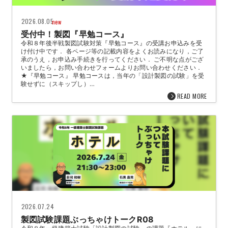
2026.08.05
new
受付中！製図『早勉コース』
令和８年後半戦製図試験対策『早勉コース』の受講お申込みを受
け付け中です． 各ページ等の記載内容をよくお読みになり，ご了
承のうえ，お申込み手続きを行ってください． ご不明な点がござ
いましたら，お問い合わせフォームよりお問い合わせください．
★『早勉コース』 早勉コースは，当年の「設計製図の試験」を受
験せずに（スキップし）…
READ MORE
2026.07.24
製図試験課題ぶっちゃけトークR08