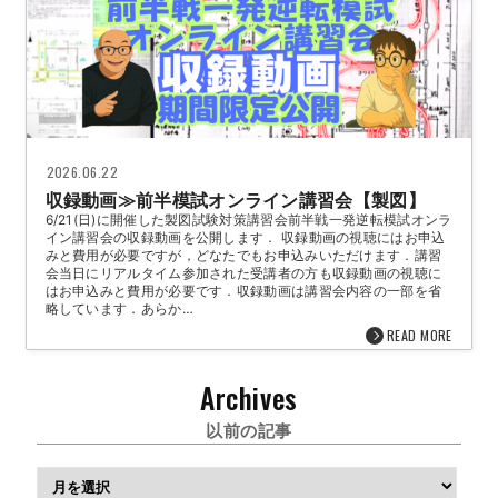
2026.06.22
収録動画≫前半模試オンライン講習会【製図】
6/21(日)に開催した製図試験対策講習会前半戦一発逆転模試オンラ
イン講習会の収録動画を公開します． 収録動画の視聴にはお申込
みと費用が必要ですが，どなたでもお申込みいただけます．講習
会当日にリアルタイム参加された受講者の方も収録動画の視聴に
はお申込みと費用が必要です．収録動画は講習会内容の一部を省
略しています．あらか…
READ MORE
Archives
以前の記事
ア