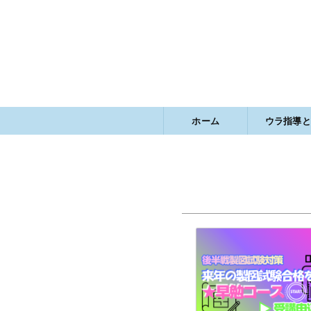
ホーム
ウラ指導と
ウラ指導とは
ウラ指導の書
学科試験系オ
製図試験系オ
特定商取引に
プライバシー