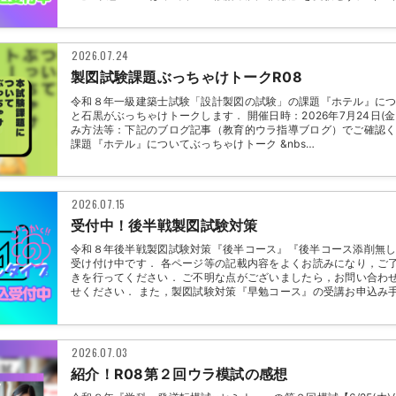
2026.07.24
製図試験課題ぶっちゃけトークR08
令和８年一級建築士試験「設計製図の試験」の課題『ホテル』に
と石黒がぶっちゃけトークします． 開催日時：2026年7月24日(金)21
み方法等：下記のブログ記事（教育的ウラ指導ブログ）でご確認く
課題『ホテル』についてぶっちゃけトーク &nbs…
2026.07.15
受付中！後半戦製図試験対策
令和８年後半戦製図試験対策『後半コース』『後半コース添削無
受け付け中です． 各ページ等の記載内容をよくお読みになり，ご
きを行ってください． ご不明な点がございましたら，お問い合わ
せください． また，製図試験対策『早勉コース』の受講お申込み
2026.07.03
紹介！R08第２回ウラ模試の感想