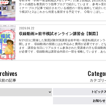
令和８年『学科一発逆転模試×セミナー』の第２回模試【6/25(木
方々の感想を教育的ウラ指導ブログで紹介しています． 参考≫受
ミナー ブログ記事で紹介されている感想の一部を抜粋して紹介い
ラ模試1と2はこれから何度も復習する予定です。 ◇取りこぼし…
2026.06.22
収録動画≫前半模試オンライン講習会【製図】
6/21(日)に開催した製図試験対策講習会前半戦一発逆転模試オン
開します． 収録動画の視聴にはお申込みと費用が必要ですが，ど
ます．講習会当日にリアルタイム参加された受講者の方も収録動
が必要です．収録動画は講習会内容の一部を省略しています．あら
rchives
Catego
以前の記事
カテゴリ
トピック
お知らせ