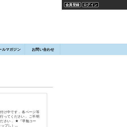
会員登録
ログイン
ールマガジン
お問い合わせ
導
導
付け中です． 各ページ等
行ってください． ご不明
ださい． ★『早勉コー
キップし）…