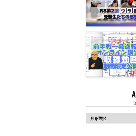
A
ア
ー
カ
イ