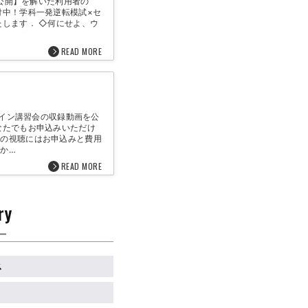
)公開】を解いた利用者の
付中！学科一発逆転模試×セ
たします． ◇何にせよ、ウ
READ MORE
ライン講習会の収録動画を公
なたでもお申込みいただけ
画の視聴にはお申込みと費用
か…
READ MORE
ry
―
ス