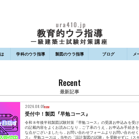
は
学科のウラ指導
製図のウラ指導
ブログ
メ
籍
ススメ書籍
ススメ書籍
関する法律に基づく表記
ポリシー
学科のウラ指導
学科一発逆転模試って何？
学科一発逆転模試の的中率
学科一発逆転模試のご利用について
製図のウラ指導
製図試験対策サービス 受講コース
製図試験対策 通信講座
ご利用について
ユーザープランニング
製図講習会のお知らせ
ブログ：トップ
ブログ：学科試験のウラ指
ブログ：製図試験のウラ指
Recent
最新記事
2026.08.05
new
受付中！製図『早勉コース』
令和８年後半戦製図試験対策『早勉コース』の受講お申込みを受け
の記載内容をよくお読みになり，ご了承のうえ，お申込み手続きを
な点がございましたら，お問い合わせフォームよりお問い合わせく
ス』 早勉コースは，当年の「設計製図の試験」を受験せずに（ス