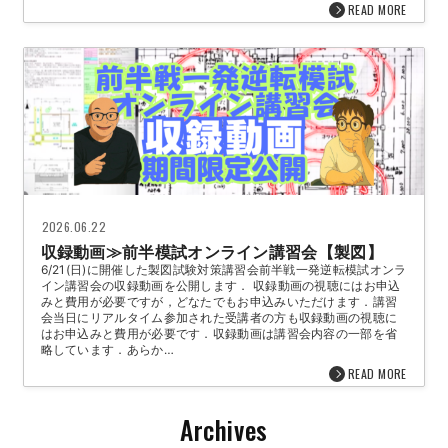
READ MORE
2026.06.22
収録動画≫前半模試オンライン講習会【製図】
6/21(日)に開催した製図試験対策講習会前半戦一発逆転模試オンラ
イン講習会の収録動画を公開します． 収録動画の視聴にはお申込
みと費用が必要ですが，どなたでもお申込みいただけます．講習
会当日にリアルタイム参加された受講者の方も収録動画の視聴に
はお申込みと費用が必要です．収録動画は講習会内容の一部を省
略しています．あらか…
READ MORE
Archives