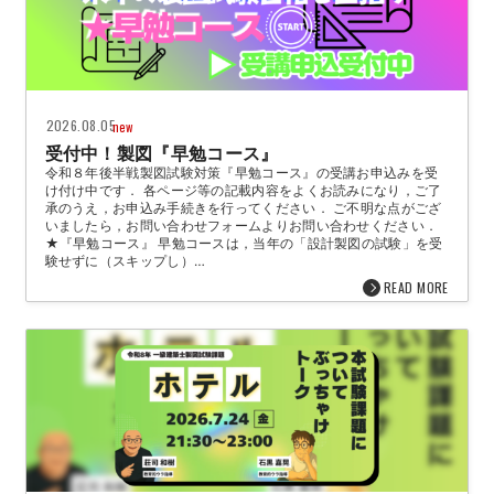
2026.08.05
new
受付中！製図『早勉コース』
令和８年後半戦製図試験対策『早勉コース』の受講お申込みを受
け付け中です． 各ページ等の記載内容をよくお読みになり，ご了
承のうえ，お申込み手続きを行ってください． ご不明な点がござ
いましたら，お問い合わせフォームよりお問い合わせください．
★『早勉コース』 早勉コースは，当年の「設計製図の試験」を受
験せずに（スキップし）…
READ MORE