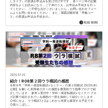
しタイプ』の受講お申込みを受け付け中です． 各ページ等の記載
内容をよくお読みになり，ご了承のうえ，お申込み手続きを行っ
てください． ご不明な点がございましたら，お問い合わせフォー
ムよりお問い合わせください． また，製図試験対策『早勉コー
ス』の受講お申込み手続きの…
READ MORE
2026.07.03
紹介！R08第２回ウラ模試の感想
令和８年『学科一発逆転模試×セミナー』の第２回模試【6/25(木)
公開】を解いた利用者の方々の感想を教育的ウラ指導ブログで紹
介しています． 参考≫受付中！学科一発逆転模試×セミナー ブロ
グ記事で紹介されている感想の一部を抜粋して紹介いたします．
◇何にせよ、ウラ模試1と2はこれから何度も復習する予定です。
◇取りこぼし…