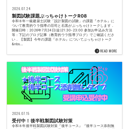
2026.07.24
製図試験課題ぶっちゃけトークR08
令和８年一級建築士試験「設計製図の試験」の課題『ホテル』に
ついて教育的ウラ指導の荘司と石黒がぶっちゃけトークします．
開催日時：2026年7月24日(金)21:30-23:00 参加お申込み方法
等：下記のブログ記事（教育的ウラ指導ブログ）でご確認くださ
い． 【製図】今年の課題『ホテル』についてぶっちゃけトーク
&nbs…
READ MORE
2026.07.15
受付中！後半戦製図試験対策
令和８年後半戦製図試験対策『後半コース』『後半コース添削無