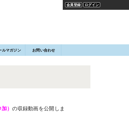
会員登録
ログイン
ールマガジン
お問い合わせ
導
導
参加）
の収録動画を公開
しま