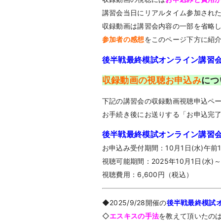
講習会当日にリアルタイム参加され
収録動画は講習会内容の一部を省略
参加者の感想
をこのページ下方に紹
後半戦最終模試オンライン講習
収録動画の視聴お申込み
につ
下記の講習会の
収録動画視聴申込ペ
お手続き後にお送りする「お申込完
後半戦最終模試オンライン講習
お申込み受付期間：10月1日(水)午前1
視聴可能期間：2025年10月1日(水)～
視聴費用：6,600円（税込）
◆2025/9/28開催の
後半戦最終模試
◇
エスキスの手法
を教えて頂いたの