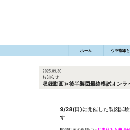
ホーム
ウラ指導と
ウラ指導とは
ウラ指導の書
学科試験系オ
製図試験系オ
特定商取引に
プライバシー
2025.09.30
お知らせ
収録動画≫後半製図最終模試オンラ
9/28(日)に
開催した製図試験
す．
収録動画の視聴には
お申込みと費用