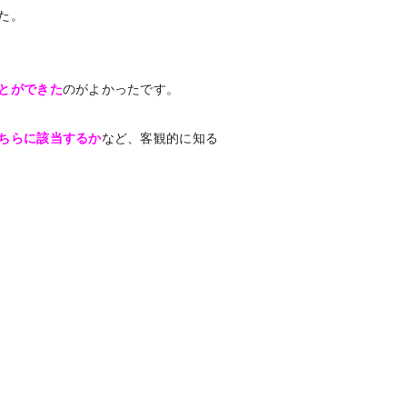
た。
とができた
のがよかったです。
ちらに該当するか
など、客観的に知る