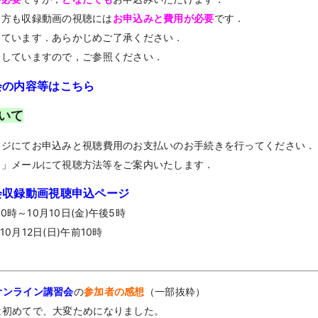
た方も収録動画の視聴には
お申込みと費用が必要
です．
しています．あらかじめご了承ください．
介していますので，ご参照ください．
会の内容等はこちら
いて
ージにてお申込みと視聴費用のお支払いのお手続きを行ってください．
了」メールにて視聴方法等をご案内いたします．
会収録動画視聴申込ページ
0時～10月10日(金)午後5時
10月12日(日)午前10時
オンライン講習会
の
参加者の感想
（一部抜粋）
は初めてで、大変ためになりました。