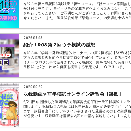
令和８年後半戦製図試験対策『後半コース』『後半コース添削無
受け付け中です． 各ページ等の記載内容をよくお読みになり，ご
きを行ってください． ご不明な点がございましたら，お問い合わ
せください． また，製図試験対策『早勉コース』の受講お申込み
2026.07.03
紹介！R08第２回ウラ模試の感想
令和８年『学科一発逆転模試×セミナー』の第２回模試【6/25(木
方々の感想を教育的ウラ指導ブログで紹介しています． 参考≫受
ミナー ブログ記事で紹介されている感想の一部を抜粋して紹介い
ラ模試1と2はこれから何度も復習する予定です。 ◇取りこぼし…
2026.06.22
収録動画≫前半模試オンライン講習会【製図】
6/21(日)に開催した製図試験対策講習会前半戦一発逆転模試オン
開します． 収録動画の視聴にはお申込みと費用が必要ですが，ど
ます．講習会当日にリアルタイム参加された受講者の方も収録動
が必要です．収録動画は講習会内容の一部を省略しています．あら