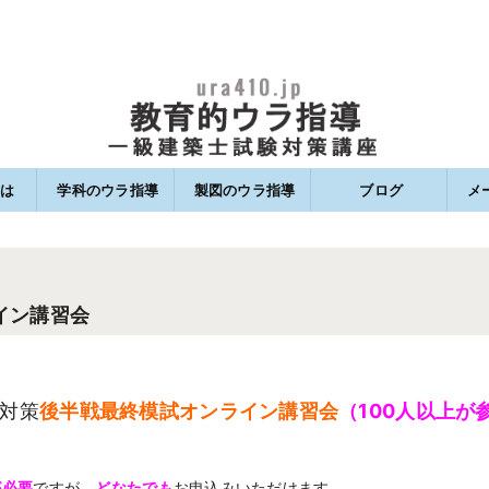
は
学科のウラ指導
製図のウラ指導
ブログ
メ
籍
ススメ書籍
ススメ書籍
関する法律に基づく表記
ポリシー
学科のウラ指導
学科一発逆転模試って何？
学科一発逆転模試の的中率
学科一発逆転模試のご利用について
製図のウラ指導
製図試験対策サービス 受講コース
製図試験対策 通信講座
ご利用について
ユーザープランニング
製図講習会のお知らせ
ブログ：トップ
ブログ：学科試験のウラ指
ブログ：製図試験のウラ指
イン講習会
対策
後半戦最終模試オンライン講習会
（100人以上が
が必要
ですが，
どなたでも
お申込みいただけます．