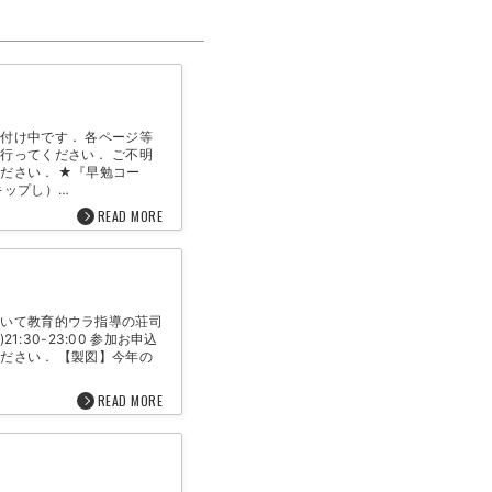
付け中です． 各ページ等
行ってください． ご不明
ださい． ★『早勉コー
キップし）…
READ MORE
ついて教育的ウラ指導の荘司
:30-23:00 参加お申込
ださい． 【製図】今年の
READ MORE