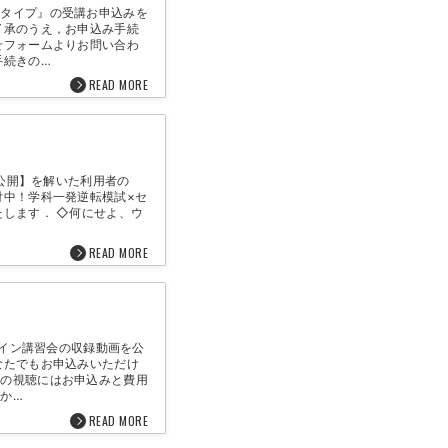
しタイプ』の受講お申込みを
了承のうえ，お申込み手続
せフォームよりお問い合わ
手続きの…
READ MORE
)公開】を解いた利用者の
付中！学科一発逆転模試×セ
たします． ◇何にせよ、ウ
READ MORE
ライン講習会の収録動画を公
なたでもお申込みいただけ
画の視聴にはお申込みと費用
か…
READ MORE