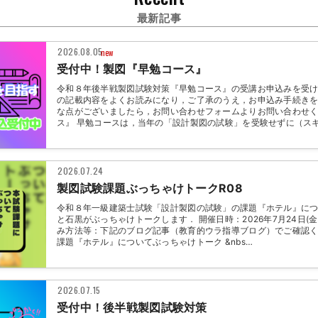
最新記事
2026.08.05
new
受付中！製図『早勉コース』
令和８年後半戦製図試験対策『早勉コース』の受講お申込みを受け
の記載内容をよくお読みになり，ご了承のうえ，お申込み手続きを
な点がございましたら，お問い合わせフォームよりお問い合わせく
ス』 早勉コースは，当年の「設計製図の試験」を受験せずに（ス
2026.07.24
製図試験課題ぶっちゃけトークR08
令和８年一級建築士試験「設計製図の試験」の課題『ホテル』に
と石黒がぶっちゃけトークします． 開催日時：2026年7月24日(金)21
み方法等：下記のブログ記事（教育的ウラ指導ブログ）でご確認く
課題『ホテル』についてぶっちゃけトーク &nbs…
2026.07.15
受付中！後半戦製図試験対策