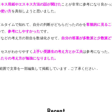
スキス用紙やエスキス方法の話が聞けた
ことが非常に参考になり良かっ
の使い方
を真似しようと思いました。
アルタイムで知れて、自分の判断がどちらだったのかを
客観的に見るこ
ので、
参考にしやすかった
です。
方などの考え方の割合を数値化させて、
自分の答案が多数派と少数派ど
ロセスがわかりやすく
上手い受講生の考え方とか工夫
は参考になった。
ふたりの考え方が勉強になりました。
範囲で文章を一部編集して掲載しています．ご了承ください．
Recent