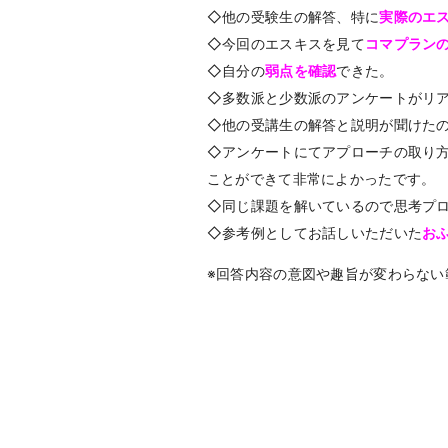
◇他の受験生の解答、特に
実際のエ
◇今回のエスキスを見て
コマプラン
◇自分の
弱点を確認
できた。
◇多数派と少数派のアンケートがリ
◇他の受講生の解答と説明が聞けた
◇アンケートにてアプローチの取り
ことができて非常によかったです。
◇同じ課題を解いているので思考プ
◇参考例としてお話しいただいた
お
※回答内容の意図や趣旨が変わらない